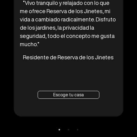
“Vivo tranquilo y relajado con lo que
“Pensando en mi futuro decidí invertir
“Hola, soy Antonella Rivas me encanto
me ofrece Reserva de los Jinetes, mi
en una segunda casa en Reserva de los
el recorrido! Increible experiencia y
vida a cambiado radicalmente. Disfruto
Jinetes, gano plusvalía en el precio de
buena iniciativa! Gracias por la
de los jardines, la privacidad la
la propiedad y disfruto de ella con
invitación! Saludos Felicidades por el
seguridad, todo el concepto me gusta
todas las amenidades y servicios.”
proyecto esta increible”
mucho.”
Inversionista de Reserva de los
Antonella Rivas
Jinetes
Residente de Reserva de los Jinetes
Escoge tu casa
Escoge tu casa
Escoge tu casa